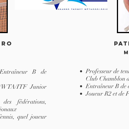
rro
Pat
m
m
Professeur de ten
 Entraîneur B de
Club Chamblon d
Entraîneur B de 
P/WTA/ITF Junior
Joueur R2 et de 
 des fédérations,
tionaux
nnis, quel joueur